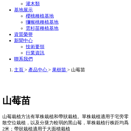
灌木類
基地展示
櫻桃種植基地
獼猴桃種植基地
雲杉苗種植基地
資質榮譽
新聞中心
技術要領
行業資訊
聯系我們
主頁
>
產品中心
>
果樹苗
> 山莓苗
山莓苗
山莓栽植方法有單株栽植和帶狀栽植。單株栽植適用于宅旁零
散空位栽植，以及分蘖力較弱的黑山莓，單株栽植行株距均爲
2米；帶狀栽植適用于大面積栽植