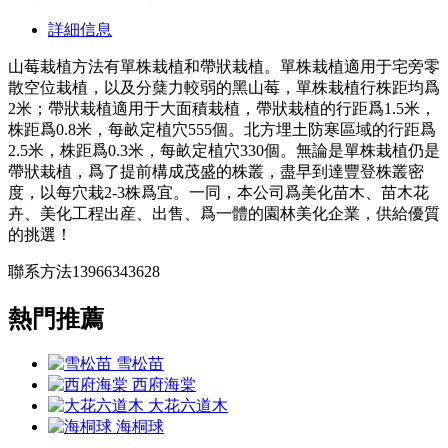
詳細信息
山莓栽植方法有單株栽植和帶狀栽植。單株栽植適用于宅旁零
散空位栽植，以及分蘖力較弱的黑山莓，單株栽植行株距均爲
2米；帶狀栽植適用于大面積栽植，帶狀栽植的行距爲1.5米，
株距爲0.8米，每畝定植穴555個。北方埋土防寒區域的行距爲
2.5米，株距爲0.3米，每畝定植穴330個。無論是單株栽植仍是
帶狀栽植，爲了提前構成茂盛的株叢，盡早到達豐登株叢密
度，以每穴栽2-3株爲宜。一同，本公司爲美化苗木、苗木花
卉、美化工程出産、出售、爲一體的園林美化企業，供給優質
的挑選！
聯系方法13966343628
熱門推薦
雪松苗
西府海棠
大花六道木
海桐球