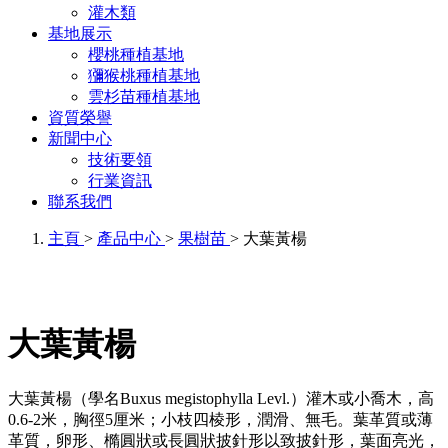
灌木類
基地展示
櫻桃種植基地
獼猴桃種植基地
雲杉苗種植基地
資質榮譽
新聞中心
技術要領
行業資訊
聯系我們
主頁
>
產品中心
>
果樹苗
> 大葉黃楊
大葉黃楊
大葉黃楊（學名Buxus megistophylla Levl.）灌木或小喬木，高
0.6-2米，胸徑5厘米；小枝四棱形，潤滑、無毛。葉革質或薄
革質，卵形、橢圓狀或長圓狀披針形以致披針形，葉面亮光，